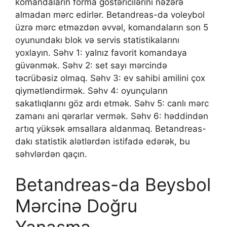
komandaların forma göstəricilərini nəzərə
almadan mərc edirlər. Betandreas-da voleybol
üzrə mərc etməzdən əvvəl, komandaların son 5
oyunundakı blok və servis statistikalarını
yoxlayın. Səhv 1: yalnız favorit komandaya
güvənmək. Səhv 2: set sayı mərcində
təcrübəsiz olmaq. Səhv 3: ev sahibi amilini çox
qiymətləndirmək. Səhv 4: oyunçuların
sakatlıqlarını göz ardı etmək. Səhv 5: canlı mərc
zamanı ani qərarlar vermək. Səhv 6: həddindən
artıq yüksək əmsallara aldanmaq. Betandreas-
dakı statistik alətlərdən istifadə edərək, bu
səhvlərdən qaçın.
Betandreas-da Beysbol
Mərcinə Doğru
Yanaşma