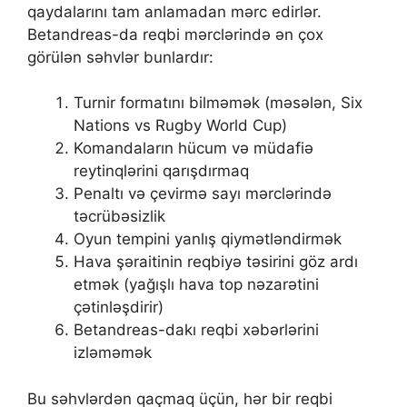
qaydalarını tam anlamadan mərc edirlər.
Betandreas-da reqbi mərclərində ən çox
görülən səhvlər bunlardır:
Turnir formatını bilməmək (məsələn, Six
Nations vs Rugby World Cup)
Komandaların hücum və müdafiə
reytinqlərini qarışdırmaq
Penaltı və çevirmə sayı mərclərində
təcrübəsizlik
Oyun tempini yanlış qiymətləndirmək
Hava şəraitinin reqbiyə təsirini göz ardı
etmək (yağışlı hava top nəzarətini
çətinləşdirir)
Betandreas-dakı reqbi xəbərlərini
izləməmək
Bu səhvlərdən qaçmaq üçün, hər bir reqbi