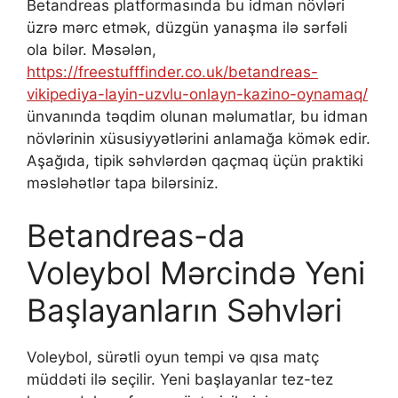
Betandreas platformasında bu idman növləri
üzrə mərc etmək, düzgün yanaşma ilə sərfəli
ola bilər. Məsələn,
https://freestufffinder.co.uk/betandreas-
vikipediya-layin-uzvlu-onlayn-kazino-oynamaq/
ünvanında təqdim olunan məlumatlar, bu idman
növlərinin xüsusiyyətlərini anlamağa kömək edir.
Aşağıda, tipik səhvlərdən qaçmaq üçün praktiki
məsləhətlər tapa bilərsiniz.
Betandreas-da
Voleybol Mərcində Yeni
Başlayanların Səhvləri
Voleybol, sürətli oyun tempi və qısa matç
müddəti ilə seçilir. Yeni başlayanlar tez-tez