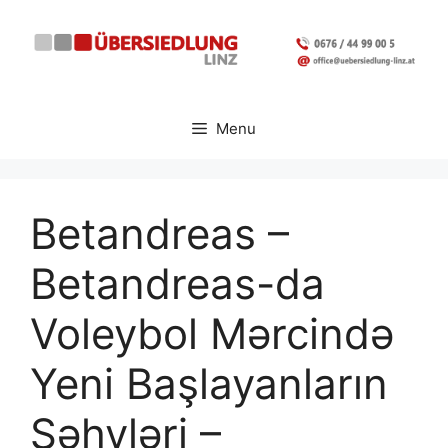
Skip
to
content
Menu
Betandreas –
Betandreas-da
Voleybol Mərcində
Yeni Başlayanların
Səhvləri –