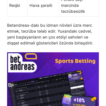
Reqbi
Hava şəraiti
mərcində
təcrübəsizlik
Betandreas-dakı bu idman növləri üzrə mərc
etmək, təcrübə tələb edir. Yuxarıdakı cədvəl,
yeni başlayanların ən çox etdiyi səhvləri və
diqqət edilməli göstəriciləri özündə birləşdirir.