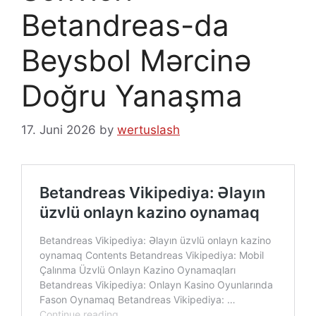
Betandreas-da
Beysbol Mərcinə
Doğru Yanaşma
17. Juni 2026
by
wertuslash