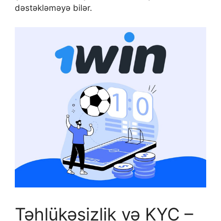
dəstəkləməyə bilər.
Təhlükəsizlik və KYC –