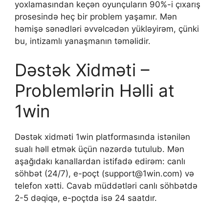
yoxlamasından keçən oyunçuların 90%-i çıxarış
prosesində heç bir problem yaşamır. Mən
həmişə sənədləri əvvəlcədən yükləyirəm, çünki
bu, intizamlı yanaşmanın təməlidir.
Dəstək Xidməti –
Problemlərin Həlli at
1win
Dəstək xidməti 1win platformasında istənilən
sualı həll etmək üçün nəzərdə tutulub. Mən
aşağıdakı kanallardan istifadə edirəm: canlı
söhbət (24/7), e-poçt (support@1win.com) və
telefon xətti. Cavab müddətləri canlı söhbətdə
2-5 dəqiqə, e-poçtda isə 24 saatdır.