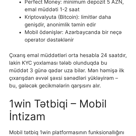
Perfect Money: minimum depozit 5 AZN,
emal müddəti 1-2 saat
Kriptovalyuta (Bitcoin): limitlər daha
genişdir, anonimlik təmin edir
Mobil ödənişlər: Azərbaycanda bir neçə
operator dəstəklənir
Çıxarış emal müddətləri orta hesabla 24 saatdır,
lakin KYC yoxlaması tələb olunduqda bu
müddət 3 günə qədər uza bilər. Mən həmişə ilk
çıxarışdan əvvəl şəxsi sənədləri yükləyirəm –
bu, gələcək gecikmələrin qarşısını alır.
1win Tətbiqi – Mobil
İntizam
Mobil tətbiq 1win platformasının funksionallığını