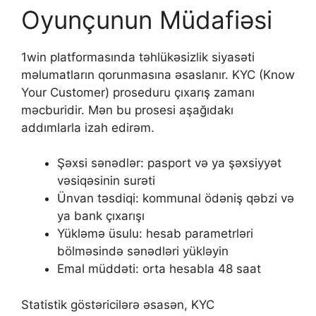
Oyunçunun Müdafiəsi
1win platformasında təhlükəsizlik siyasəti
məlumatların qorunmasına əsaslanır. KYC (Know
Your Customer) proseduru çıxarış zamanı
məcburidir. Mən bu prosesi aşağıdakı
addımlarla izah edirəm.
Şəxsi sənədlər: pasport və ya şəxsiyyət
vəsiqəsinin surəti
Ünvan təsdiqi: kommunal ödəniş qəbzi və
ya bank çıxarışı
Yükləmə üsulu: hesab parametrləri
bölməsində sənədləri yükləyin
Emal müddəti: orta hesabla 48 saat
Statistik göstəricilərə əsasən, KYC