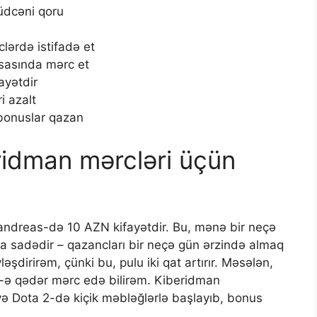
üdcəni qoru
lərdə istifadə et
əsasında mərc et
ayətdir
ri azalt
 bonuslar qazan
idman mərcləri üçün
ndreas-də 10 AZN kifayətdir. Bu, mənə bir neçə
a sadədir – qazancları bir neçə gün ərzində almaq
əşdirirəm, çünki bu, pulu iki qat artırır. Məsələn,
ə qədər mərc edə bilirəm. Kiberidman
 və Dota 2-də kiçik məbləğlərlə başlayıb, bonus