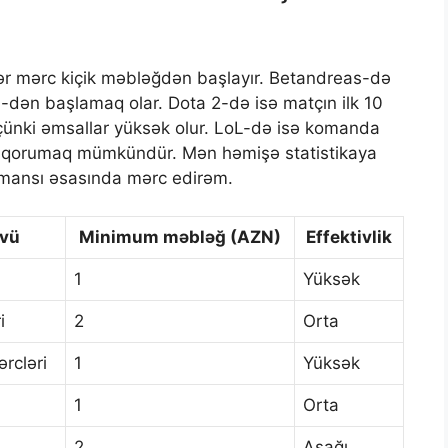
ər mərc kiçik məbləğdən başlayır. Betandreas-də
dən başlamaq olar. Dota 2-də isə matçın ilk 10
çünki əmsallar yüksək olur. LoL-də isə komanda
 qorumaq mümkündür. Mən həmişə statistikaya
rmansı əsasında mərc edirəm.
övü
Minimum məbləğ (AZN)
Effektivlik
1
Yüksək
i
2
Orta
rcləri
1
Yüksək
1
Orta
2
Aşağı