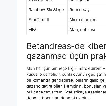
Rainbow Six Siege
Round sayı
StarCraft II
Micro mərclər
FIFA
Matç nəticəsi
Betandreas-də kibe
qazanmaq üçün prak
Mən hər gün bir neçə kiçik mərc edirəm – b
xüsusilə sərfəlidir, çünki oyunun gedişat
bir komanda geridədirsə, onların qalib gə
qazanc gətirə bilər. Həmçinin, bonusları y
pul daha tez artsın. Statistikaya əsaslanar
depozit bonusları daha aktiv olur.