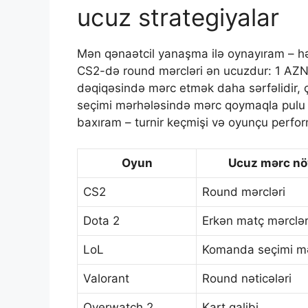
ucuz strategiyalar
Mən qənaətcil yanaşma ilə oynayıram – h
CS2-də round mərcləri ən ucuzdur: 1 AZN-
dəqiqəsində mərc etmək daha sərfəlidir, 
seçimi mərhələsində mərc qoymaqla pulu
baxıram – turnir keçmişi və oyunçu perfo
Oyun
Ucuz mərc n
CS2
Round mərcləri
Dota 2
Erkən matç mərclər
LoL
Komanda seçimi mə
Valorant
Round nəticələri
Overwatch 2
Kart qalibi