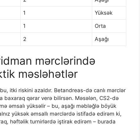
1
Yüksək
1
Orta
2
Aşağı
ridman mərclərində
tik məsləhətlər
u, itki riskini azaldır. Betandreas-də canlı mərclər
ına baxaraq qərar verə bilirsən. Məsələn, CS2-də
lmə əmsalı yüksəlir – bu, aşağı məbləğlə böyük
alnız yüksək əmsallı mərclərdə istifadə edirəm ki,
aq, həftəlik turnirlərdə iştirak edirəm – burada