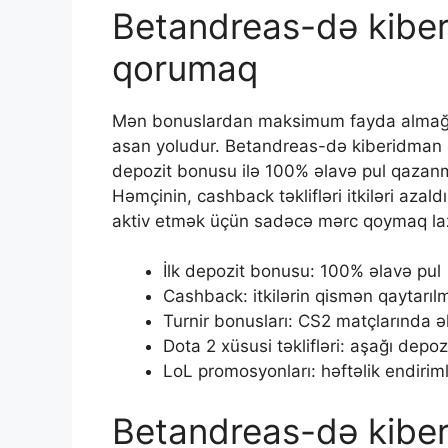
Betandreas-də kiber
qorumaq
Mən bonuslardan maksimum fayda almağa ç
asan yoludur. Betandreas-də kiberidman m
depozit bonusu ilə 100% əlavə pul qazanmaq 
Həmçinin, cashback təklifləri itkiləri azal
aktiv etmək üçün sadəcə mərc qoymaq laz
İlk depozit bonusu: 100% əlavə pul
Cashback: itkilərin qismən qaytarıl
Turnir bonusları: CS2 matçlarında ə
Dota 2 xüsusi təklifləri: aşağı depo
LoL promosyonları: həftəlik endirim
Betandreas-də kiber