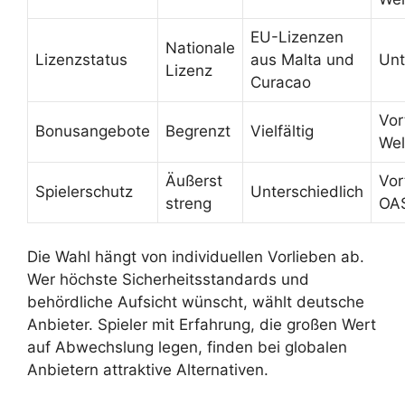
EU-Lizenzen
Nationale
Lizenzstatus
aus Malta und
Unt
Lizenz
Curacao
Vort
Bonusangebote
Begrenzt
Vielfältig
Wel
Äußerst
Vort
Spielerschutz
Unterschiedlich
streng
OA
Die Wahl hängt von individuellen Vorlieben ab.
Wer höchste Sicherheitsstandards und
behördliche Aufsicht wünscht, wählt deutsche
Anbieter. Spieler mit Erfahrung, die großen Wert
auf Abwechslung legen, finden bei globalen
Anbietern attraktive Alternativen.