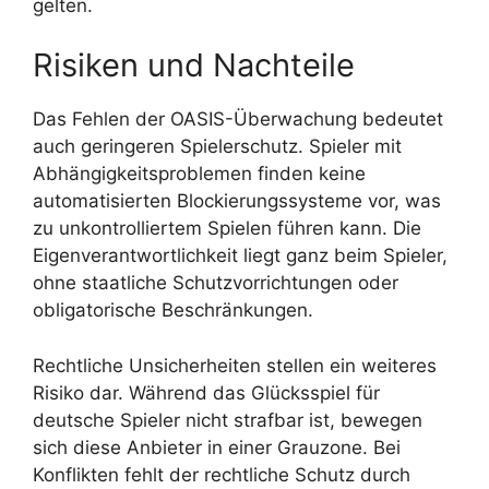
gelten.
Risiken und Nachteile
Das Fehlen der OASIS-Überwachung bedeutet
auch geringeren Spielerschutz. Spieler mit
Abhängigkeitsproblemen finden keine
automatisierten Blockierungssysteme vor, was
zu unkontrolliertem Spielen führen kann. Die
Eigenverantwortlichkeit liegt ganz beim Spieler,
ohne staatliche Schutzvorrichtungen oder
obligatorische Beschränkungen.
Rechtliche Unsicherheiten stellen ein weiteres
Risiko dar. Während das Glücksspiel für
deutsche Spieler nicht strafbar ist, bewegen
sich diese Anbieter in einer Grauzone. Bei
Konflikten fehlt der rechtliche Schutz durch