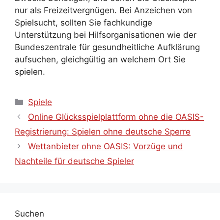
nur als Freizeitvergnügen. Bei Anzeichen von
Spielsucht, sollten Sie fachkundige
Unterstützung bei Hilfsorganisationen wie der
Bundeszentrale für gesundheitliche Aufklärung
aufsuchen, gleichgültig an welchem Ort Sie
spielen.
Categories
Spiele
Online Glücksspielplattform ohne die OASIS-
Registrierung: Spielen ohne deutsche Sperre
Wettanbieter ohne OASIS: Vorzüge und
Nachteile für deutsche Spieler
Suchen