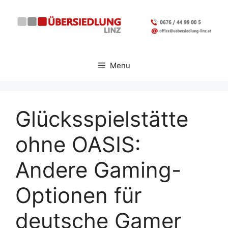
Skip
to
content
Menu
Glücksspielstätte
ohne OASIS:
Andere Gaming-
Optionen für
deutsche Gamer