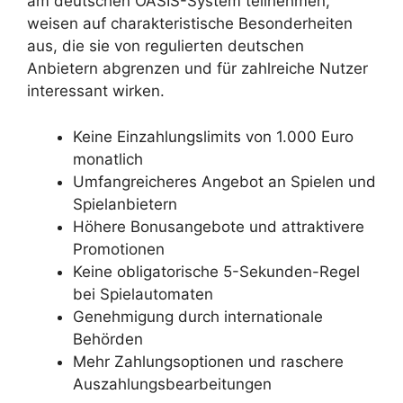
am deutschen OASIS-System teilnehmen,
weisen auf charakteristische Besonderheiten
aus, die sie von regulierten deutschen
Anbietern abgrenzen und für zahlreiche Nutzer
interessant wirken.
Keine Einzahlungslimits von 1.000 Euro
monatlich
Umfangreicheres Angebot an Spielen und
Spielanbietern
Höhere Bonusangebote und attraktivere
Promotionen
Keine obligatorische 5-Sekunden-Regel
bei Spielautomaten
Genehmigung durch internationale
Behörden
Mehr Zahlungsoptionen und raschere
Auszahlungsbearbeitungen