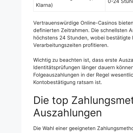
0-24 Stun
Klarna)
Vertrauenswürdige Online-Casinos biete
definierten Zeitrahmen. Die schnellsten 
höchstens 24 Stunden, wobei bestätigte 
Verarbeitungszeiten profitieren.
Wichtig zu beachten ist, dass erste Ausz
Identitätsprüfungen länger dauern können
Folgeauszahlungen in der Regel wesentlic
Kontobestätigung ratsam ist.
Die top Zahlungsme
Auszahlungen
Die Wahl einer geeigneten Zahlungsmeth