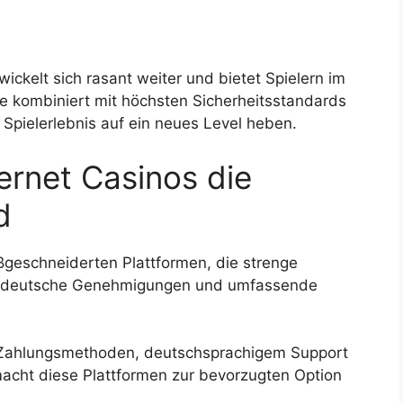
ickelt sich rasant weiter und bietet Spielern im
 kombiniert mit höchsten Sicherheitsstandards
 Spielerlebnis auf ein neues Level heben.
rnet Casinos die
d
aßgeschneiderten Plattformen, die strenge
ch deutsche Genehmigungen und umfassende
 Zahlungsmethoden, deutschsprachigem Support
acht diese Plattformen zur bevorzugten Option