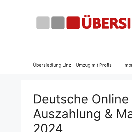
Skip
to
content
Übersiedlung Linz – Umzug mit Profis
Imp
Deutsche Online
Auszahlung & Ma
2024