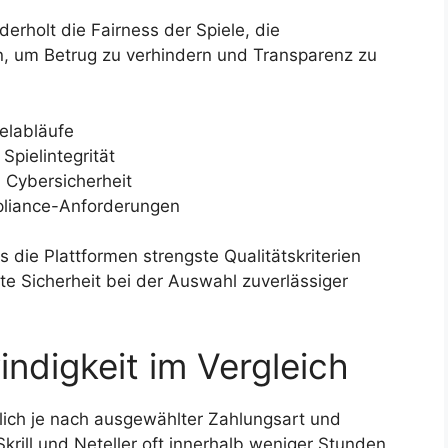
derholt die Fairness der Spiele, die
, um Betrug zu verhindern und Transparenz zu
ielabläufe
pielintegrität
 Cybersicherheit
mpliance-Anforderungen
 die Plattformen strengste Qualitätskriterien
te Sicherheit bei der Auswahl zuverlässiger
digkeit im Vergleich
lich je nach ausgewählter Zahlungsart und
krill und Neteller oft innerhalb weniger Stunden