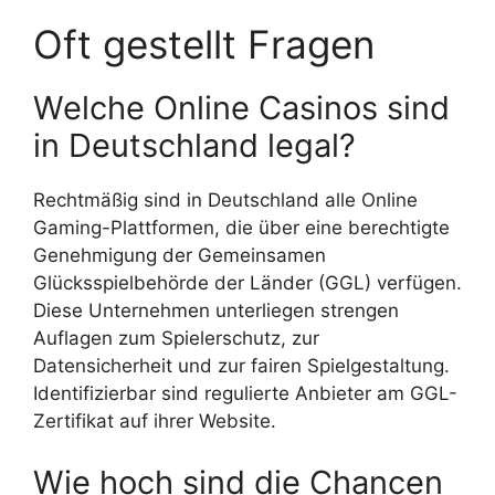
Oft gestellt Fragen
Welche Online Casinos sind
in Deutschland legal?
Rechtmäßig sind in Deutschland alle Online
Gaming-Plattformen, die über eine berechtigte
Genehmigung der Gemeinsamen
Glücksspielbehörde der Länder (GGL) verfügen.
Diese Unternehmen unterliegen strengen
Auflagen zum Spielerschutz, zur
Datensicherheit und zur fairen Spielgestaltung.
Identifizierbar sind regulierte Anbieter am GGL-
Zertifikat auf ihrer Website.
Wie hoch sind die Chancen