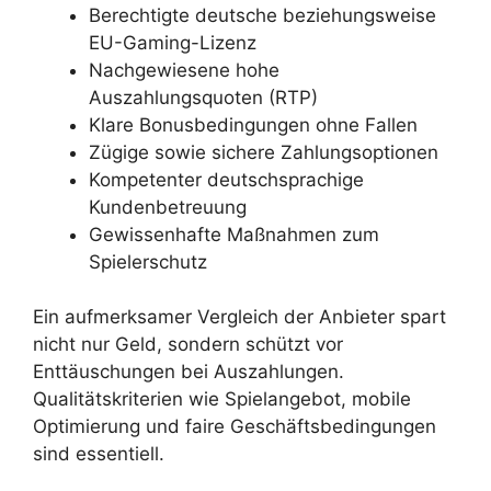
Berechtigte deutsche beziehungsweise
EU-Gaming-Lizenz
Nachgewiesene hohe
Auszahlungsquoten (RTP)
Klare Bonusbedingungen ohne Fallen
Zügige sowie sichere Zahlungsoptionen
Kompetenter deutschsprachige
Kundenbetreuung
Gewissenhafte Maßnahmen zum
Spielerschutz
Ein aufmerksamer Vergleich der Anbieter spart
nicht nur Geld, sondern schützt vor
Enttäuschungen bei Auszahlungen.
Qualitätskriterien wie Spielangebot, mobile
Optimierung und faire Geschäftsbedingungen
sind essentiell.