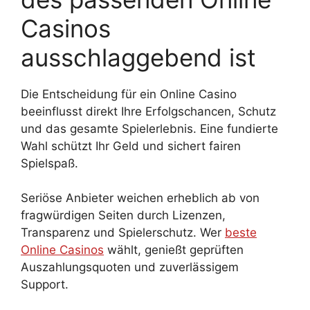
Casinos
ausschlaggebend ist
Die Entscheidung für ein Online Casino
beeinflusst direkt Ihre Erfolgschancen, Schutz
und das gesamte Spielerlebnis. Eine fundierte
Wahl schützt Ihr Geld und sichert fairen
Spielspaß.
Seriöse Anbieter weichen erheblich ab von
fragwürdigen Seiten durch Lizenzen,
Transparenz und Spielerschutz. Wer
beste
Online Casinos
wählt, genießt geprüften
Auszahlungsquoten und zuverlässigem
Support.