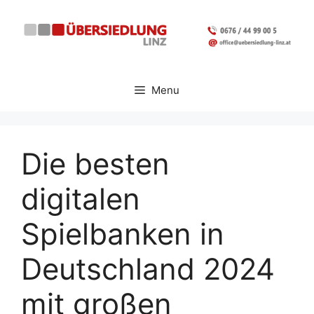
Skip
to
content
Menu
Die besten
digitalen
Spielbanken in
Deutschland 2024
mit großen