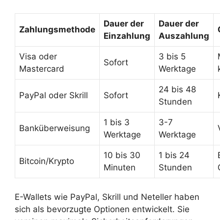
Dauer der
Dauer der
Zahlungsmethode
Einzahlung
Auszahlung
Visa oder
3 bis 5
Sofort
Mastercard
Werktage
24 bis 48
PayPal oder Skrill
Sofort
Stunden
1 bis 3
3-7
Banküberweisung
Werktage
Werktage
10 bis 30
1 bis 24
Bitcoin/Krypto
Minuten
Stunden
E-Wallets wie PayPal, Skrill und Neteller haben
sich als bevorzugte Optionen entwickelt. Sie