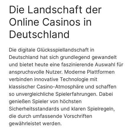
Die Landschaft der
Online Casinos in
Deutschland
Die digitale Glücksspiellandschaft in
Deutschland hat sich grundlegend gewandelt
und bietet heute eine faszinierende Auswahl für
anspruchsvolle Nutzer. Moderne Plattformen
verbinden innovative Technologie mit
klassischer Casino-Atmosphäre und schaffen
so unvergleichliche Spielerfahrungen. Dabei
genießen Spieler von höchsten
Sicherheitsstandards und klaren Spielregeln,
die durch umfassende Vorschriften
gewährleistet werden.