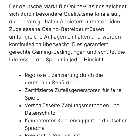
Der deutsche Markt für Online-Casinos zeichnet
sich durch besondere Qualitätsmerkmale auf,
die ihn von globalen Anbietern unterscheiden.
Zugelassene Casino-Betreiber müssen
umfangreiche Auflagen einhalten und werden
kontinuierlich überwacht. Dies garantiert
gerechte Gaming-Bedingungen und schützt die
Interessen der Spieler in jeder Hinsicht.
Rigorose Lizenzierung durch die
deutschen Behörden
Zertifizierte Zufallsgeneratoren für faire
Spiele
Verschlüsselte Zahlungsmethoden und
Datenschutz
Kompetenter Kundensupport in deutscher
Sprache
Bewusstes Spielen mit