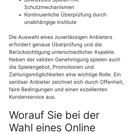
Schutzmechanismen
Kontinuierliche Überprüfung durch
unabhängige Institute
Die Auswahl eines zuverlässigen Anbieters
erfordert genaue Überprüfung und die
Berücksichtigung unterschiedlicher Aspekte.
Neben der validen Genehmigung spielen auch
die Spielangebot, Promotionen und
Zahlungsmöglichkeiten eine wichtige Rolle. Ein
seriöser Anbieter zeichnet sich durch Offenheit,
faire Bedingungen und einen exzellenten
Kundenservice aus.
Worauf Sie bei der
Wahl eines Online