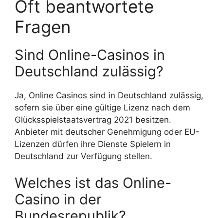
Oft beantwortete
Fragen
Sind Online-Casinos in
Deutschland zulässig?
Ja, Online Casinos sind in Deutschland zulässig,
sofern sie über eine gültige Lizenz nach dem
Glücksspielstaatsvertrag 2021 besitzen.
Anbieter mit deutscher Genehmigung oder EU-
Lizenzen dürfen ihre Dienste Spielern in
Deutschland zur Verfügung stellen.
Welches ist das Online-
Casino in der
Bundesrepublik?