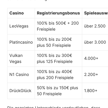
Casino
Registrierungsbonus
Spieleausw
100% bis 500€ + 200
LeoVegas
über 2.500
Freispiele
100% bis zu 200€
Platincasino
über 3.000
plus 50 Freispiele
Vulkan
100% bis zu 300€
4.000+
Vegas
plus 125 Freispiele
100% bis zu 400€
N1 Casino
2.200+
plus 200 Freispiele
50% bis zu 150€ plus
DrückGlück
1.800+
50 Freispiele