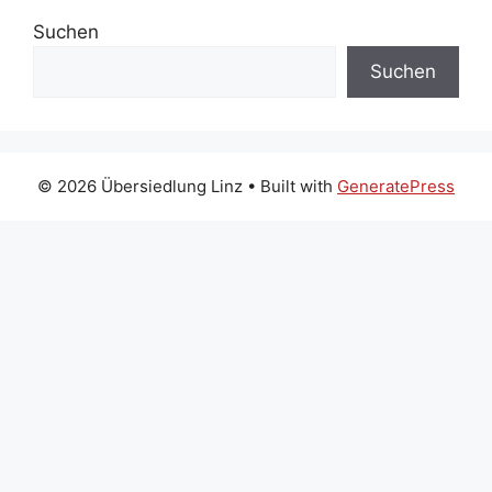
Suchen
Suchen
© 2026 Übersiedlung Linz
• Built with
GeneratePress