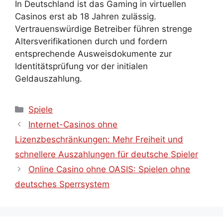
In Deutschland ist das Gaming in virtuellen
Casinos erst ab 18 Jahren zulässig.
Vertrauenswürdige Betreiber führen strenge
Altersverifikationen durch und fordern
entsprechende Ausweisdokumente zur
Identitätsprüfung vor der initialen
Geldauszahlung.
Categories
Spiele
Internet-Casinos ohne
Lizenzbeschränkungen: Mehr Freiheit und
schnellere Auszahlungen für deutsche Spieler
Online Casino ohne OASIS: Spielen ohne
deutsches Sperrsystem