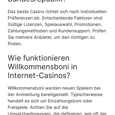
Das beste Casino richtet sich nach individuellen
Präferenzen ab. Entscheidende Faktoren sind
Gültige Lizenzen, Spielauswahl, Promotionen,
Zahlungsmethoden und Kundensupport. Prüfen
Sie mehrere Anbieter, um den richtigen zu
finden.
Wie funktionieren
Willkommensboni in
Internet-Casinos?
Willkommensboni werden neuen Spielern bei
der Anmeldung bereitgestellt. Typischerweise
handelt es sich um Einzahlungsboni oder
Freispiele. Achten Sie auf die
Umsatzbedingungen, die definieren, wie oft der