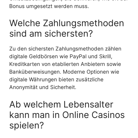
Bonus umgesetzt werden muss.
Welche Zahlungsmethoden
sind am sichersten?
Zu den sichersten Zahlungsmethoden zählen
digitale Geldbörsen wie PayPal und Skrill,
Kreditkarten von etablierten Anbietern sowie
Banküberweisungen. Moderne Optionen wie
digitale Währungen bieten zusätzliche
Anonymität und Sicherheit.
Ab welchem Lebensalter
kann man in Online Casinos
spielen?